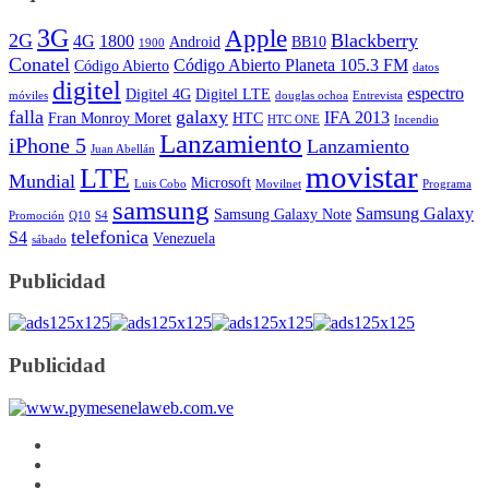
3G
Apple
2G
Blackberry
4G
1800
Android
BB10
1900
Conatel
Código Abierto Planeta 105.3 FM
Código Abierto
datos
digitel
espectro
Digitel 4G
Digitel LTE
móviles
douglas ochoa
Entrevista
falla
galaxy
IFA 2013
Fran Monroy Moret
HTC
HTC ONE
Incendio
Lanzamiento
iPhone 5
Lanzamiento
Juan Abellán
movistar
LTE
Mundial
Microsoft
Luis Cobo
Movilnet
Programa
samsung
Samsung Galaxy
Samsung Galaxy Note
Promoción
Q10
S4
telefonica
S4
Venezuela
sábado
Publicidad
Publicidad