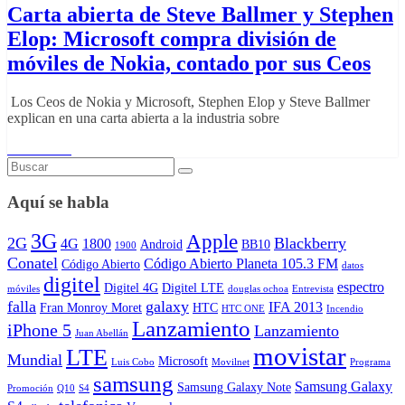
Carta abierta de Steve Ballmer y Stephen
Elop: Microsoft compra división de
móviles de Nokia, contado por sus Ceos
Los Ceos de Nokia y Microsoft, Stephen Elop y Steve Ballmer
explican en una carta abierta a la industria sobre
Read More
Aquí se habla
3G
Apple
2G
Blackberry
4G
1800
Android
BB10
1900
Conatel
Código Abierto Planeta 105.3 FM
Código Abierto
datos
digitel
espectro
Digitel 4G
Digitel LTE
móviles
douglas ochoa
Entrevista
falla
galaxy
IFA 2013
Fran Monroy Moret
HTC
HTC ONE
Incendio
Lanzamiento
iPhone 5
Lanzamiento
Juan Abellán
movistar
LTE
Mundial
Microsoft
Luis Cobo
Movilnet
Programa
samsung
Samsung Galaxy
Samsung Galaxy Note
Promoción
Q10
S4