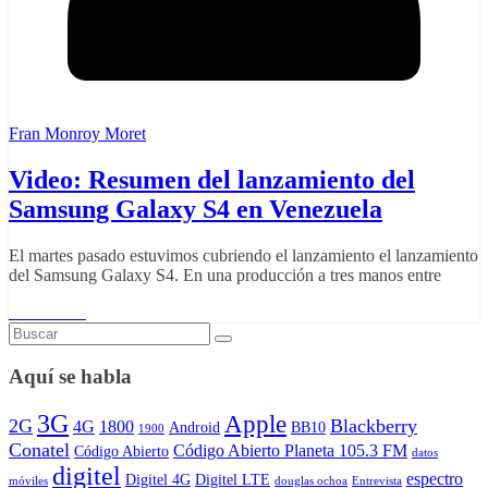
Fran Monroy Moret
Video: Resumen del lanzamiento del
Samsung Galaxy S4 en Venezuela
El martes pasado estuvimos cubriendo el lanzamiento el lanzamiento
del Samsung Galaxy S4. En una producción a tres manos entre
Read More
Aquí se habla
3G
Apple
2G
Blackberry
4G
1800
Android
BB10
1900
Conatel
Código Abierto Planeta 105.3 FM
Código Abierto
datos
digitel
espectro
Digitel 4G
Digitel LTE
móviles
douglas ochoa
Entrevista