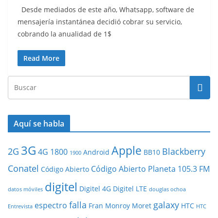
Desde mediados de este año, Whatsapp, software de
mensajería instantánea decidió cobrar su servicio,
cobrando la anualidad de 1$
Read More
Aquí se habla
3G
Apple
2G
Blackberry
4G
1800
Android
BB10
1900
Conatel
Código Abierto Planeta 105.3 FM
Código Abierto
digitel
Digitel 4G
Digitel LTE
datos móviles
douglas ochoa
falla
galaxy
espectro
Fran Monroy Moret
HTC
Entrevista
HTC