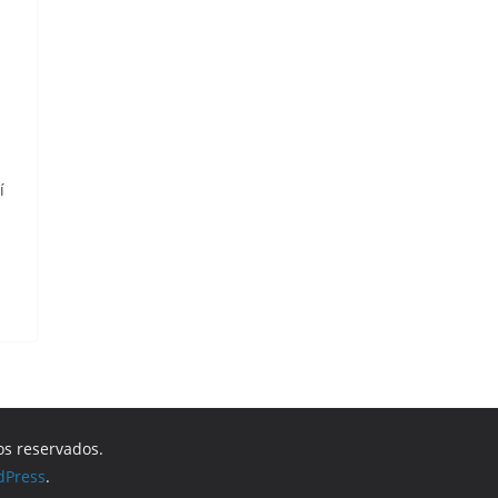
í
os reservados.
dPress
.