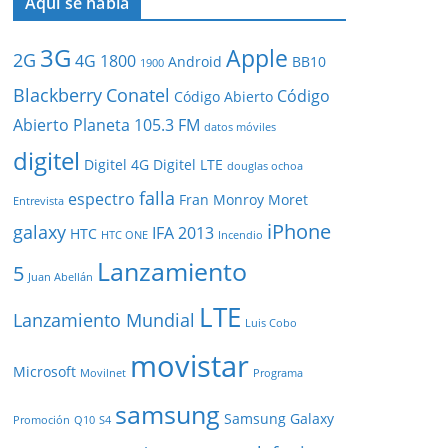
Aquí se habla
3G
Apple
2G
4G
1800
Android
BB10
1900
Blackberry
Conatel
Código
Código Abierto
Abierto Planeta 105.3 FM
datos móviles
digitel
Digitel 4G
Digitel LTE
douglas ochoa
falla
espectro
Fran Monroy Moret
Entrevista
iPhone
galaxy
IFA 2013
HTC
HTC ONE
Incendio
Lanzamiento
5
Juan Abellán
LTE
Lanzamiento Mundial
Luis Cobo
movistar
Microsoft
Movilnet
Programa
samsung
Samsung Galaxy
Promoción
Q10
S4