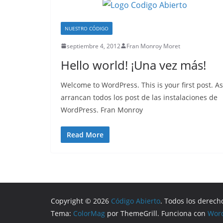
NUESTRO CÓDIGO
septiembre 4, 2012
Fran Monroy Moret
Hello world! ¡Una vez más!
Welcome to WordPress. This is your first post. As
arrancan todos los post de las instalaciones de
WordPress. Fran Monroy
Read More
Copyright © 2026
Código Abierto
. Todos los derech
Tema:
ColorMag
por ThemeGrill. Funciona con
Wor