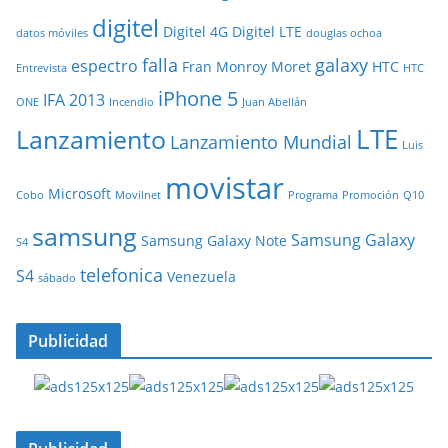
digitel
Digitel 4G
Digitel LTE
datos móviles
douglas ochoa
falla
galaxy
espectro
Fran Monroy Moret
HTC
Entrevista
HTC
iPhone 5
IFA 2013
ONE
Incendio
Juan Abellán
LTE
Lanzamiento
Lanzamiento Mundial
Luis
movistar
Microsoft
Cobo
Movilnet
Programa
Promoción
Q10
samsung
Samsung Galaxy
Samsung Galaxy Note
S4
telefonica
S4
Venezuela
sábado
Publicidad