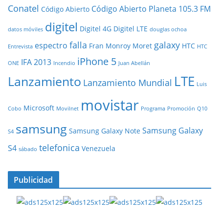
Conatel
Código Abierto Planeta 105.3 FM
Código Abierto
digitel
Digitel 4G
Digitel LTE
datos móviles
douglas ochoa
falla
galaxy
espectro
Fran Monroy Moret
HTC
Entrevista
HTC
iPhone 5
IFA 2013
ONE
Incendio
Juan Abellán
LTE
Lanzamiento
Lanzamiento Mundial
Luis
movistar
Microsoft
Cobo
Movilnet
Programa
Promoción
Q10
samsung
Samsung Galaxy
Samsung Galaxy Note
S4
telefonica
S4
Venezuela
sábado
Publicidad