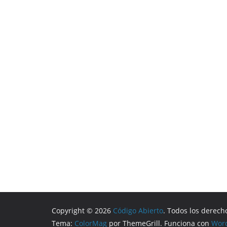
Copyright © 2026
Código Abierto
. Todos los derech
Tema:
ColorMag
por ThemeGrill. Funciona con
Wor