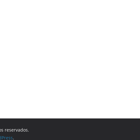
os reservados.
dPress
.