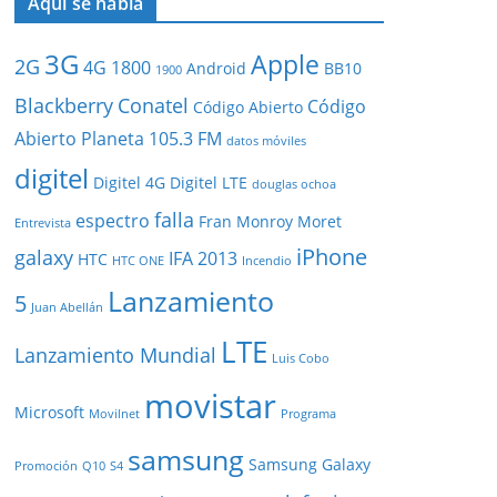
Aquí se habla
3G
Apple
2G
4G
1800
Android
BB10
1900
Blackberry
Conatel
Código
Código Abierto
Abierto Planeta 105.3 FM
datos móviles
digitel
Digitel 4G
Digitel LTE
douglas ochoa
falla
espectro
Fran Monroy Moret
Entrevista
iPhone
galaxy
IFA 2013
HTC
HTC ONE
Incendio
Lanzamiento
5
Juan Abellán
LTE
Lanzamiento Mundial
Luis Cobo
movistar
Microsoft
Movilnet
Programa
samsung
Samsung Galaxy
Promoción
Q10
S4