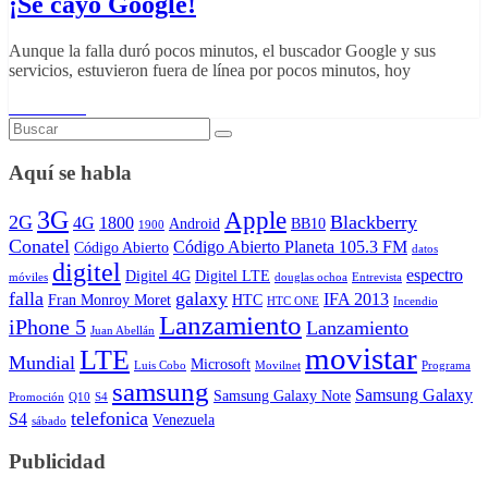
¡Se cayó Google!
Aunque la falla duró pocos minutos, el buscador Google y sus
servicios, estuvieron fuera de línea por pocos minutos, hoy
Read More
Aquí se habla
3G
Apple
2G
Blackberry
4G
1800
Android
BB10
1900
Conatel
Código Abierto Planeta 105.3 FM
Código Abierto
datos
digitel
espectro
Digitel 4G
Digitel LTE
móviles
douglas ochoa
Entrevista
falla
galaxy
IFA 2013
Fran Monroy Moret
HTC
HTC ONE
Incendio
Lanzamiento
iPhone 5
Lanzamiento
Juan Abellán
movistar
LTE
Mundial
Microsoft
Luis Cobo
Movilnet
Programa
samsung
Samsung Galaxy
Samsung Galaxy Note
Promoción
Q10
S4
telefonica
S4
Venezuela
sábado
Publicidad