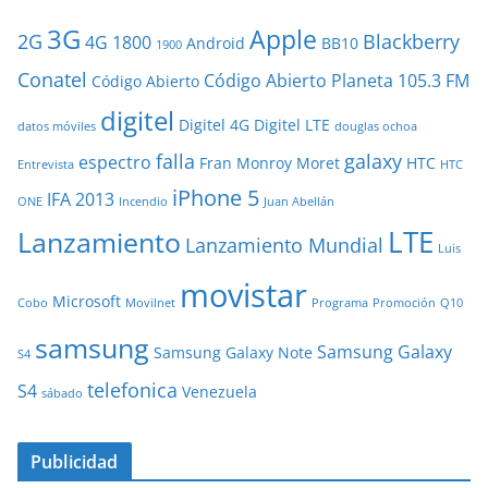
3G
Apple
2G
Blackberry
4G
1800
Android
BB10
1900
Conatel
Código Abierto Planeta 105.3 FM
Código Abierto
digitel
Digitel 4G
Digitel LTE
datos móviles
douglas ochoa
falla
galaxy
espectro
Fran Monroy Moret
HTC
Entrevista
HTC
iPhone 5
IFA 2013
ONE
Incendio
Juan Abellán
LTE
Lanzamiento
Lanzamiento Mundial
Luis
movistar
Microsoft
Cobo
Movilnet
Programa
Promoción
Q10
samsung
Samsung Galaxy
Samsung Galaxy Note
S4
telefonica
S4
Venezuela
sábado
Publicidad