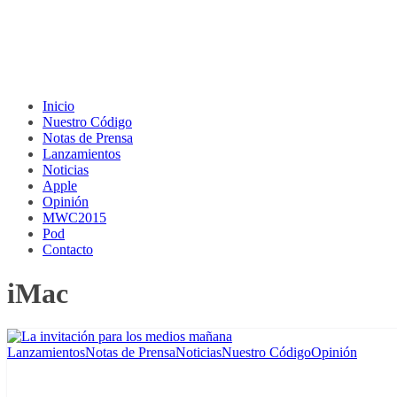
Inicio
Nuestro Código
Notas de Prensa
Lanzamientos
Noticias
Apple
Opinión
MWC2015
Pod
Contacto
iMac
Lanzamientos
Notas de Prensa
Noticias
Nuestro Código
Opinión