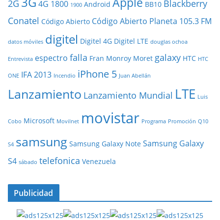
3G
Apple
2G
Blackberry
4G
1800
Android
BB10
1900
Conatel
Código Abierto Planeta 105.3 FM
Código Abierto
digitel
Digitel 4G
Digitel LTE
datos móviles
douglas ochoa
falla
galaxy
espectro
Fran Monroy Moret
HTC
Entrevista
HTC
iPhone 5
IFA 2013
ONE
Incendio
Juan Abellán
LTE
Lanzamiento
Lanzamiento Mundial
Luis
movistar
Microsoft
Cobo
Movilnet
Programa
Promoción
Q10
samsung
Samsung Galaxy
Samsung Galaxy Note
S4
telefonica
S4
Venezuela
sábado
Publicidad