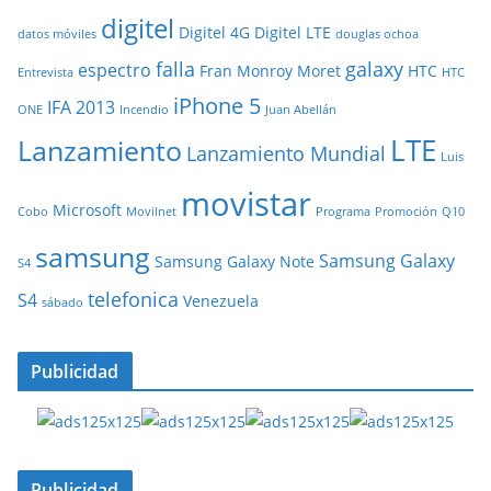
digitel
Digitel 4G
Digitel LTE
datos móviles
douglas ochoa
falla
galaxy
espectro
Fran Monroy Moret
HTC
Entrevista
HTC
iPhone 5
IFA 2013
ONE
Incendio
Juan Abellán
LTE
Lanzamiento
Lanzamiento Mundial
Luis
movistar
Microsoft
Cobo
Movilnet
Programa
Promoción
Q10
samsung
Samsung Galaxy
Samsung Galaxy Note
S4
telefonica
S4
Venezuela
sábado
Publicidad
Publicidad