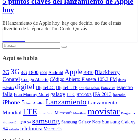
5 puntos claves del lanzamiento de Apple
hoy
El lanzamiento de Apple hoy, hay que decirlo, no fue el más
divertido de la época de Tim Cook. Quizás
Read More
Aquí se habla
3G
Apple
2G
Blackberry
4G
1800
Android
BB10
1900
Conatel
Código Abierto Planeta 105.3 FM
Código Abierto
datos
digitel
espectro
Digitel 4G
Digitel LTE
móviles
douglas ochoa
Entrevista
falla
galaxy
IFA 2013
Fran Monroy Moret
HTC
HTC ONE
Incendio
Lanzamiento
iPhone 5
Lanzamiento
Juan Abellán
movistar
LTE
Mundial
Microsoft
Luis Cobo
Movilnet
Programa
samsung
Samsung Galaxy
Samsung Galaxy Note
Promoción
Q10
S4
telefonica
S4
Venezuela
sábado