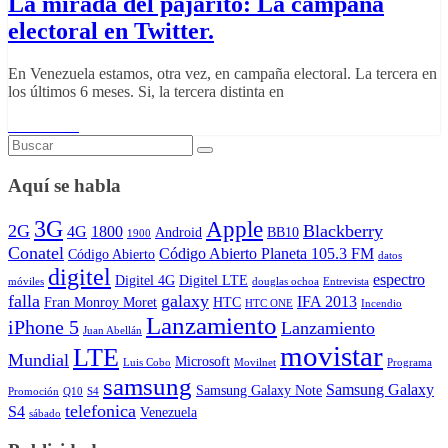
La mirada del pajarito: La campaña
electoral en Twitter.
En Venezuela estamos, otra vez, en campaña electoral. La tercera en
los últimos 6 meses. Si, la tercera distinta en
Read More
Aquí se habla
3G
Apple
2G
Blackberry
4G
1800
Android
BB10
1900
Conatel
Código Abierto Planeta 105.3 FM
Código Abierto
datos
digitel
espectro
Digitel 4G
Digitel LTE
móviles
douglas ochoa
Entrevista
falla
galaxy
IFA 2013
Fran Monroy Moret
HTC
HTC ONE
Incendio
Lanzamiento
iPhone 5
Lanzamiento
Juan Abellán
movistar
LTE
Mundial
Microsoft
Luis Cobo
Movilnet
Programa
samsung
Samsung Galaxy
Samsung Galaxy Note
Promoción
Q10
S4
telefonica
S4
Venezuela
sábado