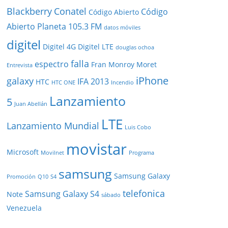
Blackberry
Conatel
Código
Código Abierto
Abierto Planeta 105.3 FM
datos móviles
digitel
Digitel 4G
Digitel LTE
douglas ochoa
falla
espectro
Fran Monroy Moret
Entrevista
iPhone
galaxy
IFA 2013
HTC
HTC ONE
Incendio
Lanzamiento
5
Juan Abellán
LTE
Lanzamiento Mundial
Luis Cobo
movistar
Microsoft
Movilnet
Programa
samsung
Samsung Galaxy
Promoción
Q10
S4
telefonica
Samsung Galaxy S4
Note
sábado
Venezuela