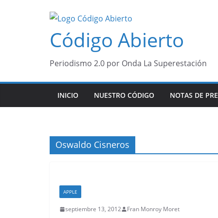
Saltar
al
Código Abierto
contenido
Periodismo 2.0 por Onda La Superestación
INICIO
NUESTRO CÓDIGO
NOTAS DE PR
Oswaldo Cisneros
APPLE
septiembre 13, 2012
Fran Monroy Moret