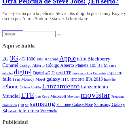
Otra Película de Steve Jobs: ¿En serio?
Ya hay fecha para la película Steve Jobs dirigida por Danny Boyle y
escrita por Aaron Sorkin. Esta vez la historia se
Read More
Aquí se habla
3G
Apple
2G
Blackberry
4G
1800
Android
BB10
1900
Conatel
Código Abierto Planeta 105.3 FM
Código Abierto
datos
digitel
espectro
Digitel 4G
Digitel LTE
móviles
douglas ochoa
Entrevista
falla
galaxy
IFA 2013
Fran Monroy Moret
HTC
HTC ONE
Incendio
Lanzamiento
iPhone 5
Lanzamiento
Juan Abellán
movistar
LTE
Mundial
Microsoft
Luis Cobo
Movilnet
Programa
samsung
Samsung Galaxy
Samsung Galaxy Note
Promoción
Q10
S4
telefonica
S4
Venezuela
sábado
Publicidad