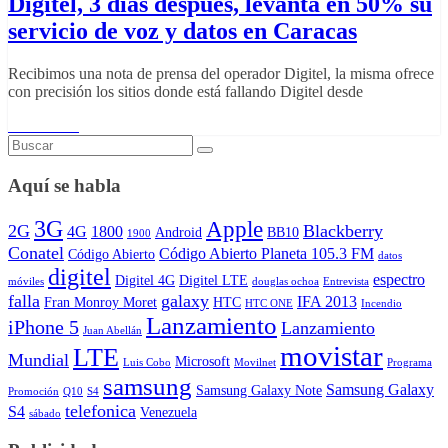
Digitel, 3 días después, levanta en 50% su
servicio de voz y datos en Caracas
Recibimos una nota de prensa del operador Digitel, la misma ofrece
con precisión los sitios donde está fallando Digitel desde
Read More
Aquí se habla
3G
Apple
2G
Blackberry
4G
1800
Android
BB10
1900
Conatel
Código Abierto Planeta 105.3 FM
Código Abierto
datos
digitel
espectro
Digitel 4G
Digitel LTE
móviles
douglas ochoa
Entrevista
falla
galaxy
IFA 2013
Fran Monroy Moret
HTC
HTC ONE
Incendio
Lanzamiento
iPhone 5
Lanzamiento
Juan Abellán
movistar
LTE
Mundial
Microsoft
Luis Cobo
Movilnet
Programa
samsung
Samsung Galaxy
Samsung Galaxy Note
Promoción
Q10
S4
telefonica
S4
Venezuela
sábado