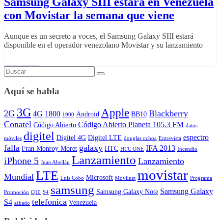
Samsung Galaxy SIII estará en Venezuela
con Movistar la semana que viene
Aunque es un secreto a voces, el Samsung Galaxy SIII estará
disponible en el operador venezolano Movistar y su lanzamiento
Read More
Aquí se habla
3G
Apple
2G
Blackberry
4G
1800
Android
BB10
1900
Conatel
Código Abierto Planeta 105.3 FM
Código Abierto
datos
digitel
espectro
Digitel 4G
Digitel LTE
móviles
douglas ochoa
Entrevista
falla
galaxy
IFA 2013
Fran Monroy Moret
HTC
HTC ONE
Incendio
Lanzamiento
iPhone 5
Lanzamiento
Juan Abellán
movistar
LTE
Mundial
Microsoft
Luis Cobo
Movilnet
Programa
samsung
Samsung Galaxy
Samsung Galaxy Note
Promoción
Q10
S4
telefonica
S4
Venezuela
sábado