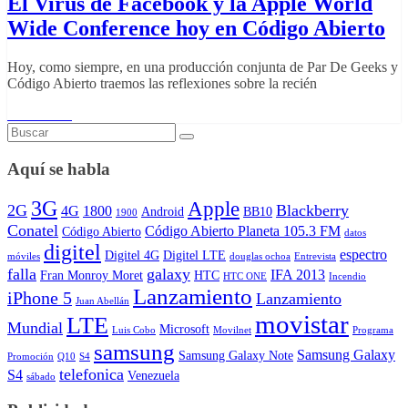
El Virus de Facebook y la Apple World
Wide Conference hoy en Código Abierto
Hoy, como siempre, en una producción conjunta de Par De Geeks y
Código Abierto traemos las reflexiones sobre la recién
Read More
Aquí se habla
3G
Apple
2G
Blackberry
4G
1800
Android
BB10
1900
Conatel
Código Abierto Planeta 105.3 FM
Código Abierto
datos
digitel
espectro
Digitel 4G
Digitel LTE
móviles
douglas ochoa
Entrevista
falla
galaxy
IFA 2013
Fran Monroy Moret
HTC
HTC ONE
Incendio
Lanzamiento
iPhone 5
Lanzamiento
Juan Abellán
movistar
LTE
Mundial
Microsoft
Luis Cobo
Movilnet
Programa
samsung
Samsung Galaxy
Samsung Galaxy Note
Promoción
Q10
S4
telefonica
S4
Venezuela
sábado