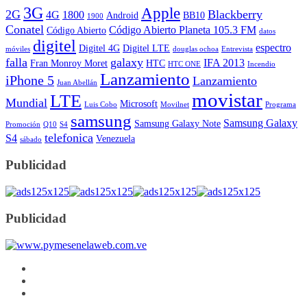
3G
Apple
2G
Blackberry
4G
1800
Android
BB10
1900
Conatel
Código Abierto Planeta 105.3 FM
Código Abierto
datos
digitel
espectro
Digitel 4G
Digitel LTE
móviles
douglas ochoa
Entrevista
falla
galaxy
IFA 2013
Fran Monroy Moret
HTC
HTC ONE
Incendio
Lanzamiento
iPhone 5
Lanzamiento
Juan Abellán
movistar
LTE
Mundial
Microsoft
Luis Cobo
Movilnet
Programa
samsung
Samsung Galaxy
Samsung Galaxy Note
Promoción
Q10
S4
telefonica
S4
Venezuela
sábado
Publicidad
Publicidad