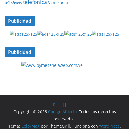
telefonica
S4
Venezuela
sábado
Publicidad
Publicidad
Copyright © 2026
Código Abierto
. Todos los derechos
reservados.
Tema:
ColorMag
por ThemeGrill. Funciona con
WordPress
.