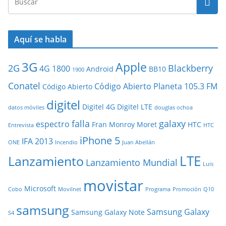
Aquí se habla
3G
Apple
2G
Blackberry
4G
1800
Android
BB10
1900
Conatel
Código Abierto Planeta 105.3 FM
Código Abierto
digitel
Digitel 4G
Digitel LTE
datos móviles
douglas ochoa
falla
galaxy
espectro
Fran Monroy Moret
HTC
Entrevista
HTC
iPhone 5
IFA 2013
ONE
Incendio
Juan Abellán
LTE
Lanzamiento
Lanzamiento Mundial
Luis
movistar
Microsoft
Cobo
Movilnet
Programa
Promoción
Q10
samsung
Samsung Galaxy
Samsung Galaxy Note
S4