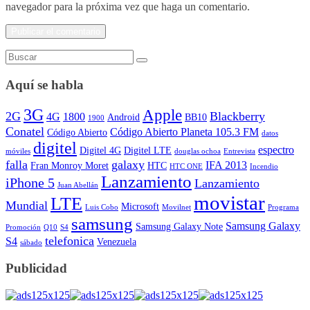
navegador para la próxima vez que haga un comentario.
Aquí se habla
3G
Apple
2G
Blackberry
4G
1800
Android
BB10
1900
Conatel
Código Abierto Planeta 105.3 FM
Código Abierto
datos
digitel
espectro
Digitel 4G
Digitel LTE
móviles
douglas ochoa
Entrevista
falla
galaxy
IFA 2013
Fran Monroy Moret
HTC
HTC ONE
Incendio
Lanzamiento
iPhone 5
Lanzamiento
Juan Abellán
movistar
LTE
Mundial
Microsoft
Luis Cobo
Movilnet
Programa
samsung
Samsung Galaxy
Samsung Galaxy Note
Promoción
Q10
S4
telefonica
S4
Venezuela
sábado
Publicidad