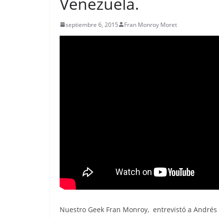
Venezuela.
septiembre 6, 2015
Fran Monroy Moret
Nuestro Geek Fran Monroy, entrevistó a Andrés 