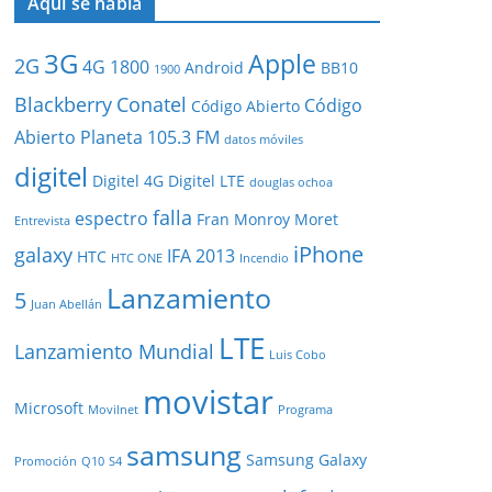
Aquí se habla
3G
Apple
2G
4G
1800
Android
BB10
1900
Blackberry
Conatel
Código
Código Abierto
Abierto Planeta 105.3 FM
datos móviles
digitel
Digitel 4G
Digitel LTE
douglas ochoa
falla
espectro
Fran Monroy Moret
Entrevista
iPhone
galaxy
IFA 2013
HTC
HTC ONE
Incendio
Lanzamiento
5
Juan Abellán
LTE
Lanzamiento Mundial
Luis Cobo
movistar
Microsoft
Movilnet
Programa
samsung
Samsung Galaxy
Promoción
Q10
S4