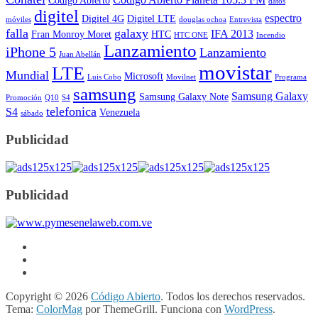
Código Abierto
datos
digitel
espectro
Digitel 4G
Digitel LTE
móviles
douglas ochoa
Entrevista
falla
galaxy
IFA 2013
Fran Monroy Moret
HTC
HTC ONE
Incendio
Lanzamiento
iPhone 5
Lanzamiento
Juan Abellán
movistar
LTE
Mundial
Microsoft
Luis Cobo
Movilnet
Programa
samsung
Samsung Galaxy
Samsung Galaxy Note
Promoción
Q10
S4
telefonica
S4
Venezuela
sábado
Publicidad
Publicidad
Copyright © 2026
Código Abierto
. Todos los derechos reservados.
Tema:
ColorMag
por ThemeGrill. Funciona con
WordPress
.