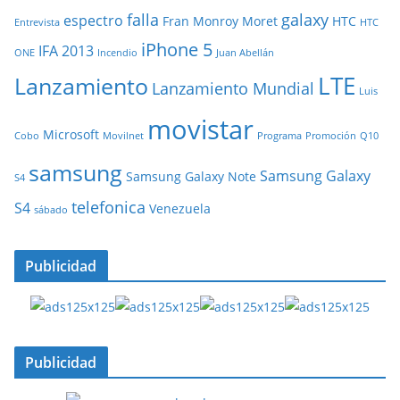
falla
galaxy
espectro
Fran Monroy Moret
HTC
Entrevista
HTC
iPhone 5
IFA 2013
ONE
Incendio
Juan Abellán
LTE
Lanzamiento
Lanzamiento Mundial
Luis
movistar
Microsoft
Cobo
Movilnet
Programa
Promoción
Q10
samsung
Samsung Galaxy
Samsung Galaxy Note
S4
telefonica
S4
Venezuela
sábado
Publicidad
Publicidad