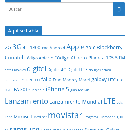
Aquí se habla
3G
Apple
2G
Blackberry
4G
1800
Android
BB10
1900
Conatel
Código Abierto Planeta 105.3 FM
Código Abierto
digitel
Digitel 4G
Digitel LTE
datos móviles
douglas ochoa
falla
galaxy
espectro
Fran Monroy Moret
HTC
Entrevista
HTC
iPhone 5
IFA 2013
ONE
Incendio
Juan Abellán
LTE
Lanzamiento
Lanzamiento Mundial
Luis
movistar
Microsoft
Cobo
Movilnet
Programa
Promoción
Q10
samsung
Samsung Galaxy