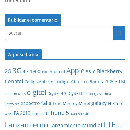
comentario.
Aquí se habla
3G
Apple
2G
Blackberry
4G
1800
Android
BB10
1900
Conatel
Código Abierto Planeta 105.3 FM
Código Abierto
digitel
Digitel 4G
Digitel LTE
datos móviles
douglas ochoa
falla
galaxy
espectro
Fran Monroy Moret
HTC
Entrevista
HTC
iPhone 5
IFA 2013
ONE
Incendio
Juan Abellán
LTE
Lanzamiento
Lanzamiento Mundial
Luis