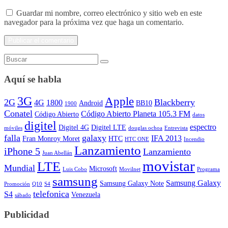
Guardar mi nombre, correo electrónico y sitio web en este
navegador para la próxima vez que haga un comentario.
Aquí se habla
3G
Apple
2G
Blackberry
4G
1800
Android
BB10
1900
Conatel
Código Abierto Planeta 105.3 FM
Código Abierto
datos
digitel
espectro
Digitel 4G
Digitel LTE
móviles
douglas ochoa
Entrevista
falla
galaxy
IFA 2013
Fran Monroy Moret
HTC
HTC ONE
Incendio
Lanzamiento
iPhone 5
Lanzamiento
Juan Abellán
movistar
LTE
Mundial
Microsoft
Luis Cobo
Movilnet
Programa
samsung
Samsung Galaxy
Samsung Galaxy Note
Promoción
Q10
S4
telefonica
S4
Venezuela
sábado
Publicidad